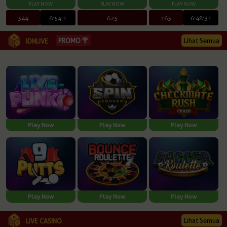
344
6:54:0
625
163
6:48:30
Lihat Semua
PROMO
IDNLIVE
Play Now
Play Now
Play Now
Play Now
Play Now
Play Now
Lihat Semua
LIVE CASINO