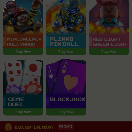
Play Now
Play Now
Play Now
Play Now
Play Now
PROMO
BACCARAT LIVE PROXY