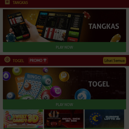
TANGKAS
Lihat Semua
PROMO
TOGEL