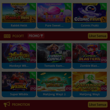
Rabbit Heist
Pure Sweet ...
Cosmic Fruits
Lihat Semua
PROMO
PGSOFT
Monkeys Wil...
Tornado Ram...
Zombie Blas...
Super Wildrix
Mahjong Ways 2
Mahjong Ways
PROMOTION
Lihat Semua