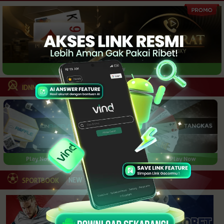
Play Now
NEW
IDNMAX
Play Now
Play Now
Play Now
NEW
SPORTBOOK