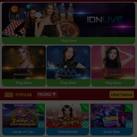
Play Now
Play Now
Play Now
Play Now
Lihat Semua
PROMO
POPULAR
Lamp of Cor...
Chinchirorin
Soda Man